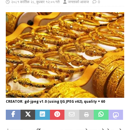
२०८१ कार्तिक २८, बुधबार १२:०५ गते
जनताको आवाज
0
CREATOR: gd-jpeg v1.0 (using IJG JPEG v62), quality = 60