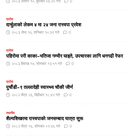
२०८३ असार १०, बुधबार ०६:२० गते
0
प्रदेश
दार्चुलाको लेकम ४ मा २४ जना रास्वपा प्रवेश
२०८३ जेष्ठ १६, शनिबार १०:३९ गते
0
प्रदेश
पहिरोमा परी काका–भतिजा गम्भीर घाइते, उपचारका लागि धनगढी रेफर
२०८३ बैशाख १४, सोमबार १३:५१ गते
0
प्रदेश
पुर्चौडी–९ तल्लादेही स्वास्थ्य चौकी जीर्ण
२०८२ चैत्र २६, बिहीबार १८:४२ गते
0
स्थानीय
शैल्यशिखरमा रास्वपाकाे जनसम्बाद यात्रा सुरू
२०८२ चैत्र १६, सोमबार ०९:४६ गते
0