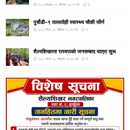
२०८३ बैशाख १४, सोमबार १३:५१ गते
0
पुर्चौडी–९ तल्लादेही स्वास्थ्य चौकी जीर्ण
२०८२ चैत्र २६, बिहीबार १८:४२ गते
0
शैल्यशिखरमा रास्वपाकाे जनसम्बाद यात्रा सुरू
२०८२ चैत्र १६, सोमबार ०९:४६ गते
0