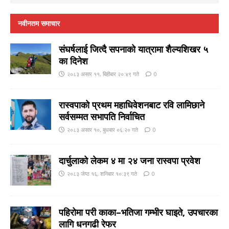
नवीनतम समाचार
संघर्षलाई जित्दै सपनाको यात्रामा शैल्यशिखर ५
का दिनेश
२०८३ असार ११, बिहीबार २०:४९ गते
0
रास्वपाको प्रथम महाधिवेशनबाट रवि लामिछाने
सर्वसम्मत सभापति निर्वाचित
२०८३ असार १०, बुधबार ०६:२० गते
0
दार्चुलाको लेकम ४ मा २४ जना रास्वपा प्रवेश
२०८३ जेष्ठ १६, शनिबार १०:३९ गते
0
पहिरोमा परी काका–भतिजा गम्भीर घाइते, उपचारका
लागि धनगढी रेफर