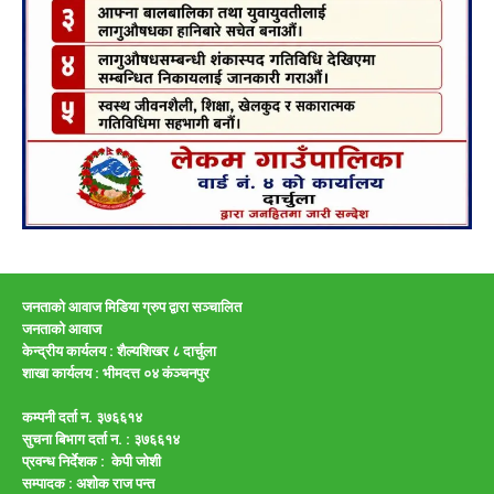
जनताको आवाज मिडिया ग्रुप द्वारा सञ्चालित
जनताको आवाज
केन्द्रीय कार्यलय : शैल्यशिखर ८ दार्चुला
शाखा कार्यलय :
भीमदत्त ०४ कंञ्चनपुर
कम्पनी दर्ता न. ३७६६१४
सुचना बिभाग दर्ता न. : ३७६६१४
प्रवन्ध निर्देशक : केपी जाेशी
सम्पादक :
अशाेक राज पन्त