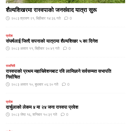
शैल्यशिखरमा रास्वपाकाे जनसंवाद यात्रा सुरू
२०८३ श्रावण २१, बिहीबार १४:३६ गते
0
प्रदेश
संघर्षलाई जित्दै सपनाको यात्रामा शैल्यशिखर ५ का दिनेश
२०८३ असार ११, बिहीबार २०:४९ गते
0
राजनिती
रास्वपाको प्रथम महाधिवेशनबाट रवि लामिछाने सर्वसम्मत सभापति
निर्वाचित
२०८३ असार १०, बुधबार ०६:२० गते
0
प्रदेश
दार्चुलाको लेकम ४ मा २४ जना रास्वपा प्रवेश
२०८३ जेष्ठ १६, शनिबार १०:३९ गते
0