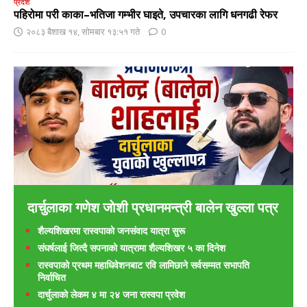
प्रदेश
पहिरोमा परी काका–भतिजा गम्भीर घाइते, उपचारका लागि धनगढी रेफर
२०८३ बैशाख १४, सोमबार १३:५१ गते
0
दार्चुलाका गणेश जाेशी प्रधानमन्त्री बालेन खुल्ला पत्र
शैल्यशिखरमा रास्वपाकाे जनसंवाद यात्रा सुरू
संघर्षलाई जित्दै सपनाको यात्रामा शैल्यशिखर ५ का दिनेश
रास्वपाको प्रथम महाधिवेशनबाट रवि लामिछाने सर्वसम्मत सभापति
निर्वाचित
दार्चुलाको लेकम ४ मा २४ जना रास्वपा प्रवेश