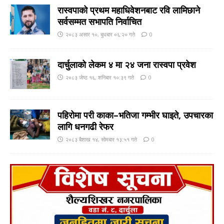
रास्वपाको प्रथम महाधिवेशनबाट रवि लामिछाने
सर्वसम्मत सभापति निर्वाचित
२०८३ असार १०, बुधबार ०६:२० गते
0
दार्चुलाको लेकम ४ मा २४ जना रास्वपा प्रवेश
२०८३ जेष्ठ १६, शनिबार १०:३९ गते
0
पहिरोमा परी काका–भतिजा गम्भीर घाइते, उपचारका
लागि धनगढी रेफर
२०८३ बैशाख १४, सोमबार १३:५१ गते
0