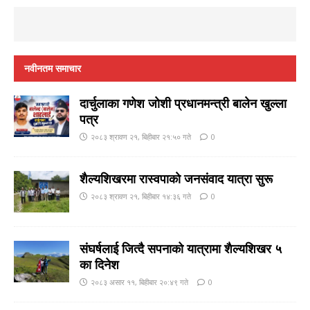
नवीनतम समाचार
दार्चुलाका गणेश जाेशी प्रधानमन्त्री बालेन खुल्ला
पत्र
२०८३ श्रावण २१, बिहीबार २१:५० गते
0
शैल्यशिखरमा रास्वपाकाे जनसंवाद यात्रा सुरू
२०८३ श्रावण २१, बिहीबार १४:३६ गते
0
संघर्षलाई जित्दै सपनाको यात्रामा शैल्यशिखर ५
का दिनेश
२०८३ असार ११, बिहीबार २०:४९ गते
0