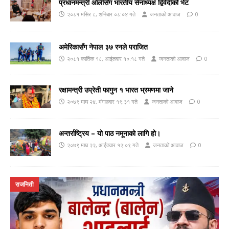
प्रधानमन्त्री ओलीसँग भारतीय सेनाध्यक्ष द्विवेदीको भेट
२०८१ मंसिर ८, शनिबार ०८:०४ गते
जनताको आवाज
0
अमेरिकासँग नेपाल ३७ रनले पराजित
२०८१ कार्तिक १८, आईतवार १०:१८ गते
जनताको आवाज
0
रक्षामन्त्री उप्रेती फागुन १ भारत भ्रमणमा जाने
२०७९ माघ २४, मंगलवार १९:३१ गते
जनताको आवाज
0
अन्तर्राष्ट्रिय – यो पाठ नमूनाको लागि हो।
२०७९ माघ २२, आईतवार १२:०९ गते
जनताको आवाज
0
राजनिती