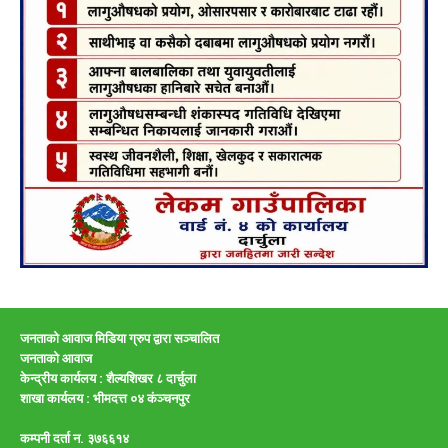
जनताको आवाज मिडिया ग्रुप द्वारा सञ्चालित
जनताको आवाज
केन्द्रीय कार्यलय : शैल्यशिखर ८ दार्चुला
शाखा कार्यलय :
भीमदत्त ०४ कंञ्चनपुर
कम्पनी दर्ता न. ३७६६१४