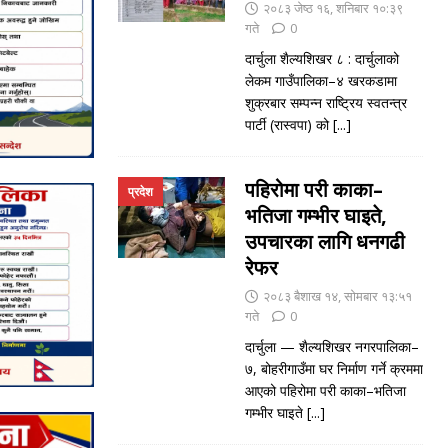
२०८३ जेष्ठ १६, शनिबार १०:३९
गते
0
दार्चुला शैल्यशिखर ८ : दार्चुलाको
लेकम गाउँपालिका–४ खरकडामा
शुक्रबार सम्पन्न राष्ट्रिय स्वतन्त्र
पार्टी (रास्वपा) को
[...]
पहिरोमा परी काका–
प्रदेश
भतिजा गम्भीर घाइते,
उपचारका लागि धनगढी
रेफर
२०८३ बैशाख १४, सोमबार १३:५१
गते
0
दार्चुला — शैल्यशिखर नगरपालिका–
७, बोहरीगाउँमा घर निर्माण गर्ने क्रममा
आएको पहिरोमा परी काका–भतिजा
गम्भीर घाइते
[...]