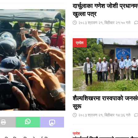
दार्चुलाका गणेश जाेशी प्रधानमन
खुल्ला पत्र
२०८३ श्रावण २१, बिहीबार २१:५० गते
प्रदेश
शैल्यशिखरमा रास्वपाकाे जनसंव
सुरू
२०८३ श्रावण २१, बिहीबार १४:३६ गते
प्रदेश