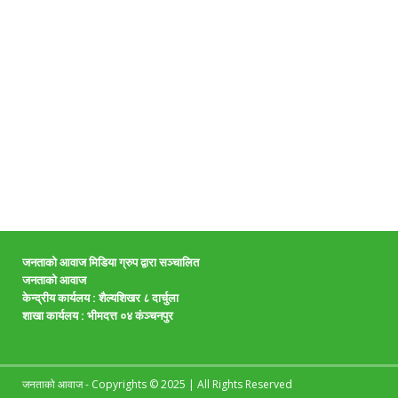
जनताको आवाज मिडिया ग्रुप द्वारा सञ्चालित
जनताको आवाज
केन्द्रीय कार्यलय : शैल्यशिखर ८ दार्चुला
शाखा कार्यलय :
भीमदत्त ०४ कंञ्चनपुर
जनताको आवाज - Copyrights © 2025 | All Rights Reserved