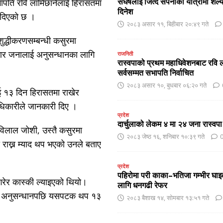
संघर्षलाई जित्दै सपनाको यात्रामा शै
पति रवि लामिछानेलाई हिरासतमा
दिनेश
द दिएको छ ।
२०८३ असार ११, बिहीबार २०:४९ गते
द्धीकरणसम्बन्धी कसुरमा
चार जनालाई अनुसन्धानका लागि
राजनिती
रास्वपाको प्रथम महाधिवेशनबाट रवि ल
सर्वसम्मत सभापति निर्वाचित
२०८३ असार १०, बुधबार ०६:२० गते
 १३ दिन हिरासतमा राखेर
धिकारीले जानकारी दिए ।
प्रदेश
दार्चुलाको लेकम ४ मा २४ जना रास्वपा
छविलाल जोशी, उस्तै कसुरमा
२०८३ जेष्ठ १६, शनिबार १०:३९ गते
राख्न म्याद थप भएको उनले बताए
प्रदेश
पहिरोमा परी काका–भतिजा गम्भीर घाइ
 गरेर कास्की ल्याइएको थियो।
लागि धनगढी रेफर
गरी अनुसन्धानपछि यसपटक थप १३
२०८३ बैशाख १४, सोमबार १३:५१ गते