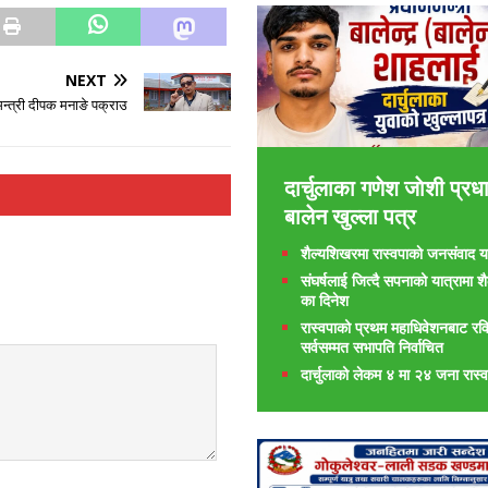
NEXT
वमन्त्री दीपक मनाङे पक्राउ
दार्चुलाका गणेश जाेशी प्रधा
बालेन खुल्ला पत्र
शैल्यशिखरमा रास्वपाकाे जनसंवाद या
संघर्षलाई जित्दै सपनाको यात्रामा 
का दिनेश
रास्वपाको प्रथम महाधिवेशनबाट रवि
सर्वसम्मत सभापति निर्वाचित
दार्चुलाको लेकम ४ मा २४ जना रास्व