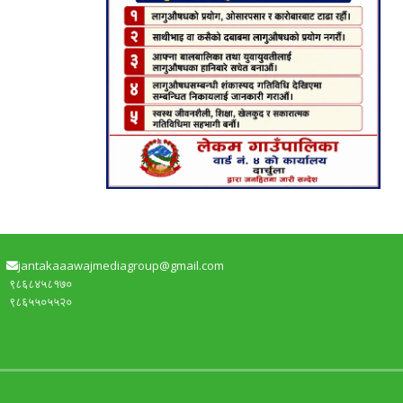
jantakaaawajmediagroup@gmail.com
९८६८४५८१७०
९८६५५०५५२०