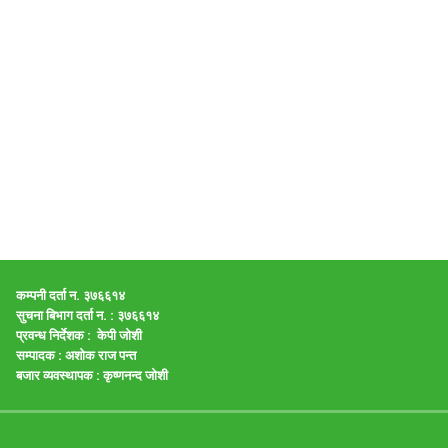
कम्पनी दर्ता न. ३७६६१४
सुचना बिभाग दर्ता न. : ३७६६१४
प्रवन्ध निर्देशक : केपी जाेशी
सम्पादक :
अशाेक राज पन्त
बजार व्यवस्थापक :
कृष्णनन्द जाेशी