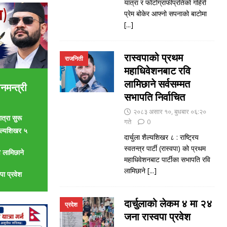
यात्रा र फोटोग्राफीप्रतिको गहिरो
प्रेम बोकेर आफ्नो सपनाको बाटोमा
[...]
रास्वपाको प्रथम
राजनिती
महाधिवेशनबाट रवि
लामिछाने सर्वसम्मत
नमन्त्री
सभापति निर्वाचित
२०८३ असार १०, बुधबार ०६:२०
त्रा सुरू
गते
0
शैल्यशिखर ५
दार्चुला शैल्यशिखर ८ : राष्ट्रिय
स्वतन्त्र पार्टी (रास्वपा) को प्रथम
 लामिछाने
महाधिवेशनबाट पार्टीका सभापति रवि
लामिछाने
[...]
पा प्रवेश
दार्चुलाको लेकम ४ मा २४
प्रदेश
जना रास्वपा प्रवेश