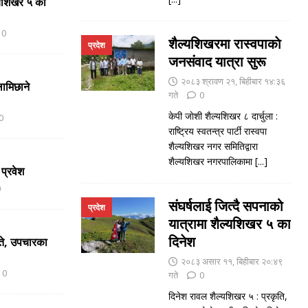
ल्यशिखर ५ का
0
शैल्यशिखरमा रास्वपाकाे
प्रदेश
जनसंवाद यात्रा सुरू
२०८३ श्रावण २१, बिहीबार १४:३६
ामिछाने
गते
0
केपी जाेशी शैल्यशिखर ८ दार्चुला :
0
राष्ट्रिय स्वतन्त्र पार्टी रास्वपा
शैल्यशिखर नगर समितिद्वारा
शैल्यशिखर नगरपालिकामा
[...]
 प्रवेश
0
संघर्षलाई जित्दै सपनाको
प्रदेश
यात्रामा शैल्यशिखर ५ का
दिनेश
ते, उपचारका
२०८३ असार ११, बिहीबार २०:४९
0
गते
0
दिनेश रावल शैल्यशिखर ५ : प्रकृति,