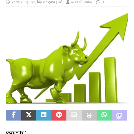
२०७९ फाल्गुन २५, बिहीबार २०:०३ गते
जनताको आवाज
0
कंञ्चनपुर :