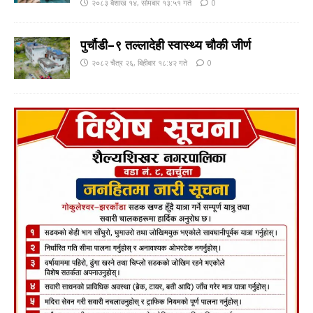
२०८३ बैशाख १४, सोमबार १३:५१ गते
0
पुर्चौडी–९ तल्लादेही स्वास्थ्य चौकी जीर्ण
२०८२ चैत्र २६, बिहीबार १८:४२ गते
0