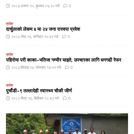
२०८३ असार १०, बुधबार ०६:२० गते
0
प्रदेश
दार्चुलाको लेकम ४ मा २४ जना रास्वपा प्रवेश
२०८३ जेष्ठ १६, शनिबार १०:३९ गते
0
प्रदेश
पहिरोमा परी काका–भतिजा गम्भीर घाइते, उपचारका लागि धनगढी रेफर
२०८३ बैशाख १४, सोमबार १३:५१ गते
0
प्रदेश
पुर्चौडी–९ तल्लादेही स्वास्थ्य चौकी जीर्ण
२०८२ चैत्र २६, बिहीबार १८:४२ गते
0