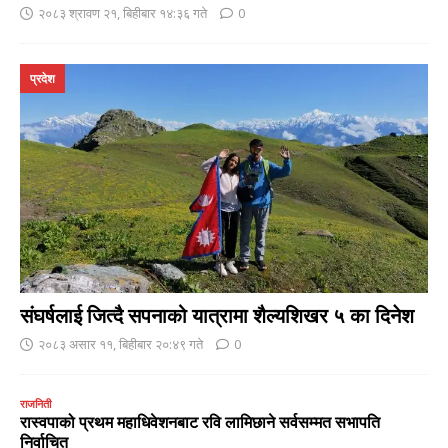
२०८३ श्रावण २१, बिहीबार १४:३६ गते
0
प्रदेश
संघर्षलाई जित्दै सपनाको यात्रामा शैल्यशिखर ५ का दिनेश
२०८३ असार ११, बिहीबार २०:४९ गते
0
राजनिती
रास्वपाको प्रथम महाधिवेशनबाट रवि लामिछाने सर्वसम्मत सभापति
निर्वाचित