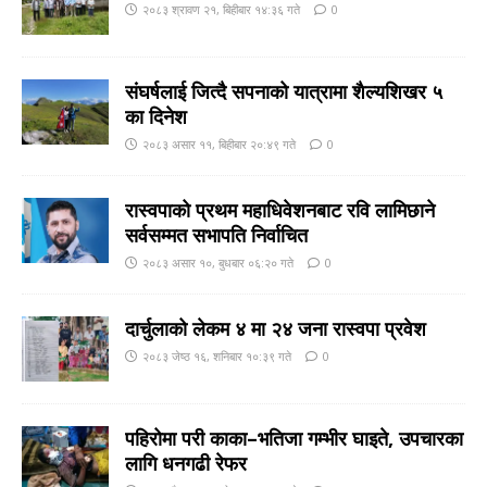
२०८३ श्रावण २१, बिहीबार १४:३६ गते
0
संघर्षलाई जित्दै सपनाको यात्रामा शैल्यशिखर ५
का दिनेश
२०८३ असार ११, बिहीबार २०:४९ गते
0
रास्वपाको प्रथम महाधिवेशनबाट रवि लामिछाने
सर्वसम्मत सभापति निर्वाचित
२०८३ असार १०, बुधबार ०६:२० गते
0
दार्चुलाको लेकम ४ मा २४ जना रास्वपा प्रवेश
२०८३ जेष्ठ १६, शनिबार १०:३९ गते
0
पहिरोमा परी काका–भतिजा गम्भीर घाइते, उपचारका
लागि धनगढी रेफर