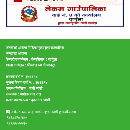
जनताको आवाज मिडिया ग्रुप द्वारा सञ्चालित
जनताको आवाज
केन्द्रीय कार्यलय : शैल्यशिखर ८ दार्चुला
शाखा कार्यलय :
भीमदत्त ०४ कंञ्चनपुर
कम्पनी दर्ता न. ३७६६१४
सुचना बिभाग दर्ता न. : ३७६६१४
प्रवन्ध निर्देशक : केपी जाेशी
सम्पादक :
अशाेक राज पन्त
बजार व्यवस्थापक :
कृष्णनन्द जाेशी
jantakaaawajmediagroup@gmail.com
९८६८४५८१७०
९८६५५०५५२०