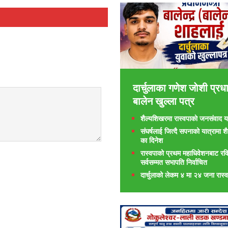
दार्चुलाका गणेश जाेशी प्रधा
बालेन खुल्ला पत्र
शैल्यशिखरमा रास्वपाकाे जनसंवाद या
संघर्षलाई जित्दै सपनाको यात्रामा 
का दिनेश
रास्वपाको प्रथम महाधिवेशनबाट रवि
सर्वसम्मत सभापति निर्वाचित
दार्चुलाको लेकम ४ मा २४ जना रास्व