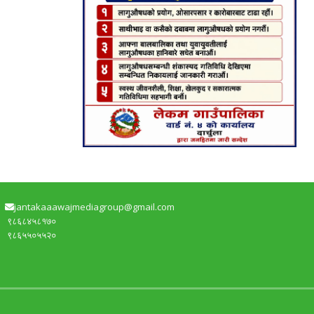
jantakaaawajmediagroup@gmail.com
९८६८४५८१७०
९८६५५०५५२०