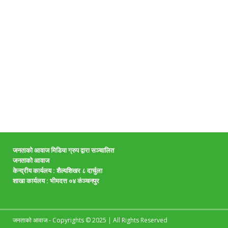
जनताको आवाज मिडिया ग्रुप द्वारा सञ्चालित
जनताको आवाज
केन्द्रीय कार्यलय : शैल्यशिखर ८ दार्चुला
शाखा कार्यलय :
भीमदत्त ०४ कंञ्चनपुर
जनताको आवाज - Copyrights © 2025 | All Rights Reserved