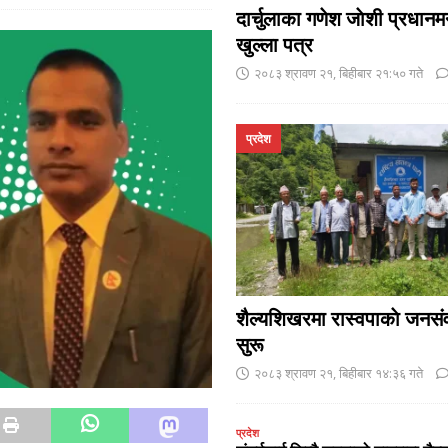
दार्चुलाका गणेश जाेशी प्रधानमन
खुल्ला पत्र
२०८३ श्रावण २१, बिहीबार २१:५० गते
प्रदेश
शैल्यशिखरमा रास्वपाकाे जनसंव
सुरू
२०८३ श्रावण २१, बिहीबार १४:३६ गते
प्रदेश