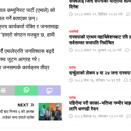
संघर्षलाई जित्दै सपनाको यात्रामा शै
दिनेश
ाल कम्युनिस्ट पार्टी (एमाले) को
२०८३ असार ११, बिहीबार २०:४९ गते
िल गर्ने बताएका छन्।
रिय कार्यकर्ता पंक्ति र जनतामाझ
राजनिती
 “हाम्रो संगठन मजबुत छ, हामी
रास्वपाको प्रथम महाधिवेशनबाट रवि ल
सर्वसम्मत सभापति निर्वाचित
ै एमालेप्रति जनविश्वास बढ्दै
२०८३ असार १०, बुधबार ०६:२० गते
ानमा जुट्न आग्रह गरे।
 जनसम्पर्क कार्यक्रम तीव्र
प्रदेश
दार्चुलाको लेकम ४ मा २४ जना रास्वपा
२०८३ जेष्ठ १६, शनिबार १०:३९ गते
प्रदेश
पहिरोमा परी काका–भतिजा गम्भीर घाइ
NEXT
लागि धनगढी रेफर
ी बाट भिनपा ६ काे अध्यक्ष
२०८३ बैशाख १४, सोमबार १३:५१ गते
लडेका चन्द एमाले प्रवेश