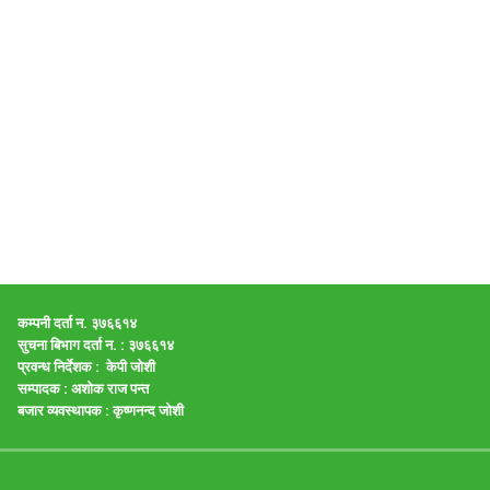
कम्पनी दर्ता न. ३७६६१४
सुचना बिभाग दर्ता न. : ३७६६१४
प्रवन्ध निर्देशक : केपी जाेशी
सम्पादक :
अशाेक राज पन्त
बजार व्यवस्थापक :
कृष्णनन्द जाेशी