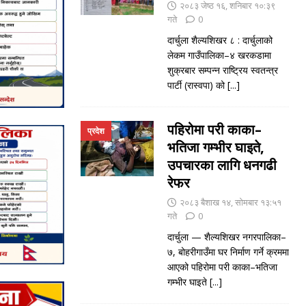
२०८३ जेष्ठ १६, शनिबार १०:३९
गते
0
दार्चुला शैल्यशिखर ८ : दार्चुलाको
लेकम गाउँपालिका–४ खरकडामा
शुक्रबार सम्पन्न राष्ट्रिय स्वतन्त्र
पार्टी (रास्वपा) को
[...]
पहिरोमा परी काका–
प्रदेश
भतिजा गम्भीर घाइते,
उपचारका लागि धनगढी
रेफर
२०८३ बैशाख १४, सोमबार १३:५१
गते
0
दार्चुला — शैल्यशिखर नगरपालिका–
७, बोहरीगाउँमा घर निर्माण गर्ने क्रममा
आएको पहिरोमा परी काका–भतिजा
गम्भीर घाइते
[...]