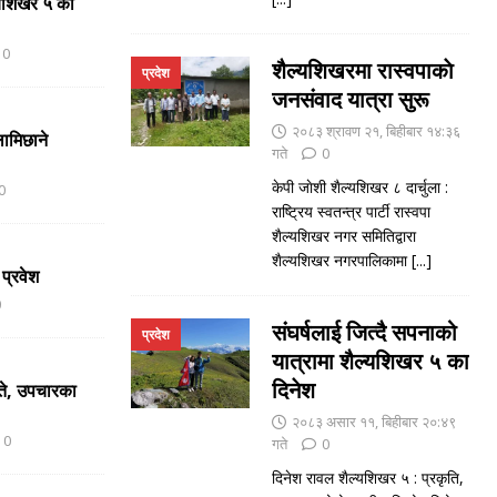
ल्यशिखर ५ का
0
शैल्यशिखरमा रास्वपाकाे
प्रदेश
जनसंवाद यात्रा सुरू
२०८३ श्रावण २१, बिहीबार १४:३६
ामिछाने
गते
0
केपी जाेशी शैल्यशिखर ८ दार्चुला :
0
राष्ट्रिय स्वतन्त्र पार्टी रास्वपा
शैल्यशिखर नगर समितिद्वारा
शैल्यशिखर नगरपालिकामा
[...]
 प्रवेश
0
संघर्षलाई जित्दै सपनाको
प्रदेश
यात्रामा शैल्यशिखर ५ का
दिनेश
ते, उपचारका
२०८३ असार ११, बिहीबार २०:४९
0
गते
0
दिनेश रावल शैल्यशिखर ५ : प्रकृति,