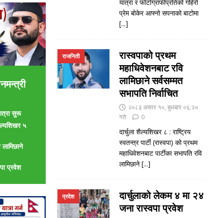
यात्रा र फोटोग्राफीप्रतिको गहिरो
प्रेम बोकेर आफ्नो सपनाको बाटोमा
[...]
रास्वपाको प्रथम
राजनिती
महाधिवेशनबाट रवि
लामिछाने सर्वसम्मत
नमन्त्री
सभापति निर्वाचित
२०८३ असार १०, बुधबार ०६:२०
त्रा सुरू
गते
0
शैल्यशिखर ५
दार्चुला शैल्यशिखर ८ : राष्ट्रिय
स्वतन्त्र पार्टी (रास्वपा) को प्रथम
 लामिछाने
महाधिवेशनबाट पार्टीका सभापति रवि
लामिछाने
[...]
पा प्रवेश
दार्चुलाको लेकम ४ मा २४
प्रदेश
जना रास्वपा प्रवेश