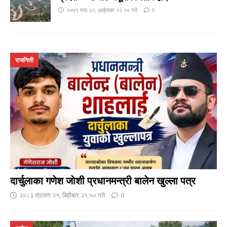
२०७९ माघ २२, आईतवार १२:१० गते
0
राजनिती
दार्चुलाका गणेश जाेशी प्रधानमन्त्री बालेन खुल्ला पत्र
२०८३ श्रावण २१, बिहीबार २१:५० गते
0