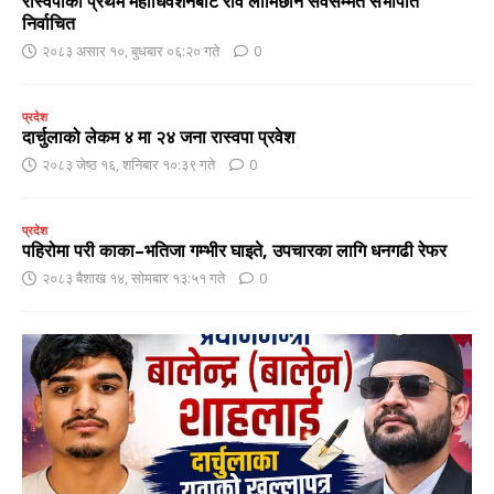
रास्वपाको प्रथम महाधिवेशनबाट रवि लामिछाने सर्वसम्मत सभापति
निर्वाचित
२०८३ असार १०, बुधबार ०६:२० गते
0
प्रदेश
दार्चुलाको लेकम ४ मा २४ जना रास्वपा प्रवेश
२०८३ जेष्ठ १६, शनिबार १०:३९ गते
0
प्रदेश
पहिरोमा परी काका–भतिजा गम्भीर घाइते, उपचारका लागि धनगढी रेफर
२०८३ बैशाख १४, सोमबार १३:५१ गते
0