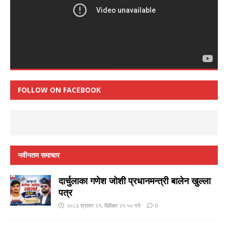
FOLLOW ON FACEBOOK
नवीनतम समाचार
दार्चुलाका गणेश जाेशी प्रधानमन्त्री बालेन खुल्ला
पत्र
२०८३ श्रावण २१, बिहीबार २१:५० गते
0