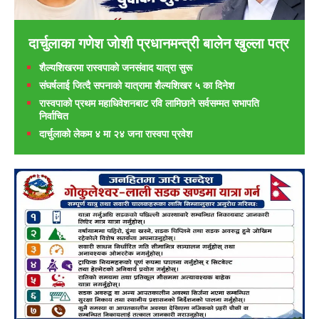
दार्चुलाका गणेश जाेशी प्रधानमन्त्री बालेन खुल्ला पत्र
शैल्यशिखरमा रास्वपाकाे जनसंवाद यात्रा सुरू
संघर्षलाई जित्दै सपनाको यात्रामा शैल्यशिखर ५ का दिनेश
रास्वपाको प्रथम महाधिवेशनबाट रवि लामिछाने सर्वसम्मत सभापति
निर्वाचित
दार्चुलाको लेकम ४ मा २४ जना रास्वपा प्रवेश