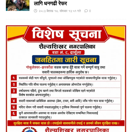
लागि धनगढी रेफर
२०८३ बैशाख १४, सोमबार १३:५१ गते
0