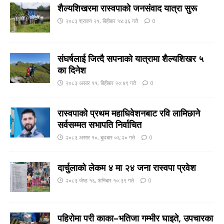
शैल्यशिखरमा रास्वपाकाे जनसंवाद यात्रा सुरू
२०८३ श्रावण २१, बिहीबार १४:३६ गते
0
संघर्षलाई जित्दै सपनाको यात्रामा शैल्यशिखर ५
का दिनेश
२०८३ असार ११, बिहीबार २०:४९ गते
0
रास्वपाको प्रथम महाधिवेशनबाट रवि लामिछाने
सर्वसम्मत सभापति निर्वाचित
२०८३ असार १०, बुधबार ०६:२० गते
0
दार्चुलाको लेकम ४ मा २४ जना रास्वपा प्रवेश
२०८३ जेष्ठ १६, शनिबार १०:३९ गते
0
पहिरोमा परी काका–भतिजा गम्भीर घाइते, उपचारका