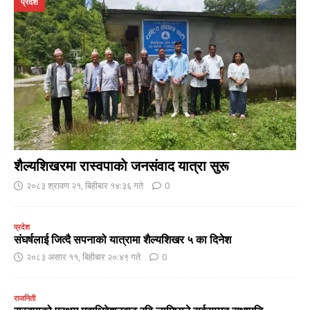
प्रदेश
शैल्यशिखरमा रास्वपाकाे जनसंवाद यात्रा सुरू
२०८३ श्रावण २१, बिहीबार १४:३६ गते
0
प्रदेश
संघर्षलाई जित्दै सपनाको यात्रामा शैल्यशिखर ५ का दिनेश
२०८३ असार ११, बिहीबार २०:४९ गते
0
राजनिती