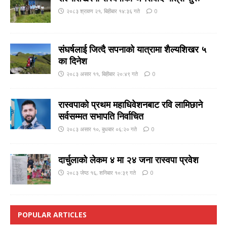
२०८३ श्रावण २१, बिहीबार १४:३६ गते
0
संघर्षलाई जित्दै सपनाको यात्रामा शैल्यशिखर ५
का दिनेश
२०८३ असार ११, बिहीबार २०:४९ गते
0
रास्वपाको प्रथम महाधिवेशनबाट रवि लामिछाने
सर्वसम्मत सभापति निर्वाचित
२०८३ असार १०, बुधबार ०६:२० गते
0
दार्चुलाको लेकम ४ मा २४ जना रास्वपा प्रवेश
२०८३ जेष्ठ १६, शनिबार १०:३९ गते
0
POPULAR ARTICLES