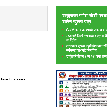
दार्चुलाका गणेश जाेशी प्रधा
बालेन खुल्ला पत्र
शैल्यशिखरमा रास्वपाकाे जनसंवाद या
संघर्षलाई जित्दै सपनाको यात्रामा 
का दिनेश
रास्वपाको प्रथम महाधिवेशनबाट रवि
सर्वसम्मत सभापति निर्वाचित
दार्चुलाको लेकम ४ मा २४ जना रास्व
t time I comment.