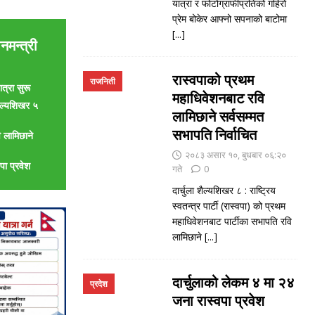
यात्रा र फोटोग्राफीप्रतिको गहिरो
प्रेम बोकेर आफ्नो सपनाको बाटोमा
[...]
नमन्त्री
रास्वपाको प्रथम
राजनिती
त्रा सुरू
महाधिवेशनबाट रवि
शैल्यशिखर ५
लामिछाने सर्वसम्मत
सभापति निर्वाचित
 लामिछाने
२०८३ असार १०, बुधबार ०६:२०
पा प्रवेश
गते
0
दार्चुला शैल्यशिखर ८ : राष्ट्रिय
स्वतन्त्र पार्टी (रास्वपा) को प्रथम
महाधिवेशनबाट पार्टीका सभापति रवि
लामिछाने
[...]
दार्चुलाको लेकम ४ मा २४
प्रदेश
जना रास्वपा प्रवेश