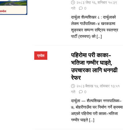
२०८३ जेष्ठ १६, शनिबार १०:३९
गते
0
दार्चुला शैल्यशिखर ८ : दार्चुलाको
लेकम गाउँपालिका–४ खरकडामा
शुक्रबार सम्पन्न राष्ट्रिय स्वतन्त्र
पार्टी (रास्वपा) को
[...]
पहिरोमा परी काका–
प्रदेश
भतिजा गम्भीर घाइते,
उपचारका लागि धनगढी
रेफर
२०८३ बैशाख १४, सोमबार १३:५१
गते
0
दार्चुला — शैल्यशिखर नगरपालिका–
७, बोहरीगाउँमा घर निर्माण गर्ने क्रममा
आएको पहिरोमा परी काका–भतिजा
गम्भीर घाइते
[...]