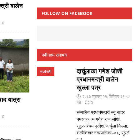
्त्री बालेन
FOLLOW ON FACEBOOK
0
नवीनतम समाचार
दार्चुलाका गणेश जाेशी
राजनिती
प्रधानमन्त्री बालेन
खुल्ला पत्र
२०८३ श्रावण २१, बिहीबार २१:५०
ाद यात्रा
गते
0
सम्मानिय प्रधानमन्त्री ज्यु सादर
0
नमस्कार।म गणेश राज जोशी,
सुदूरपश्चिम प्रदेश, दार्चुला जिल्ला,
शल्यैशिखर नगरपालिका–०८, सुपले
[...]