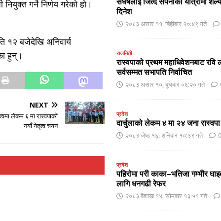
संघर्षलाई जित्दै सपनाको यात्रामा शै
ियुक्त गर्ने निर्णय गरेको हो।
दिनेश
२०८३ असार ११, बिहीबार २०:४९ गते
ि १२ बजेदेखि अनिवार्य
ा हुन्।
राजनिती
रास्वपाको प्रथम महाधिवेशनबाट रवि ल
सर्वसम्मत सभापति निर्वाचित
२०८३ असार १०, बुधबार ०६:२० गते
NEXT
प्रदेश
तृत्वमा लेकम ६ मा रास्वपाकाे
दार्चुलाको लेकम ४ मा २४ जना रास्वपा
नयाँ नेतृत्व चयन
२०८३ जेष्ठ १६, शनिबार १०:३९ गते
प्रदेश
पहिरोमा परी काका–भतिजा गम्भीर घाइ
लागि धनगढी रेफर
२०८३ बैशाख १४, सोमबार १३:५१ गते