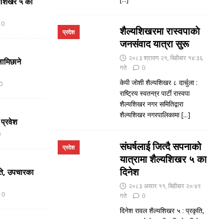
ल्यशिखर ५ का
0
शैल्यशिखरमा रास्वपाकाे
प्रदेश
जनसंवाद यात्रा सुरू
२०८३ श्रावण २१, बिहीबार १४:३६
ामिछाने
गते
0
केपी जाेशी शैल्यशिखर ८ दार्चुला :
0
राष्ट्रिय स्वतन्त्र पार्टी रास्वपा
शैल्यशिखर नगर समितिद्वारा
शैल्यशिखर नगरपालिकामा
[...]
 प्रवेश
0
संघर्षलाई जित्दै सपनाको
प्रदेश
यात्रामा शैल्यशिखर ५ का
दिनेश
ते, उपचारका
२०८३ असार ११, बिहीबार २०:४९
0
गते
0
दिनेश रावल शैल्यशिखर ५ : प्रकृति,