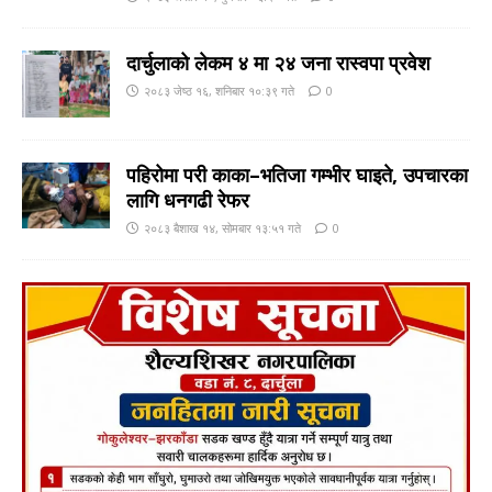
दार्चुलाको लेकम ४ मा २४ जना रास्वपा प्रवेश
२०८३ जेष्ठ १६, शनिबार १०:३९ गते
0
पहिरोमा परी काका–भतिजा गम्भीर घाइते, उपचारका
लागि धनगढी रेफर
२०८३ बैशाख १४, सोमबार १३:५१ गते
0