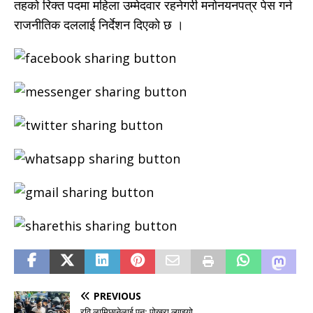
तहको रिक्त पदमा महिला उम्मेदवार रहनेगरी मनोनयनपत्र पेस गर्न
राजनीतिक दललाई निर्देशन दिएको छ ।
PREVIOUS
रवि लामिछानेलाई पुनः पोखरा ल्याइयो