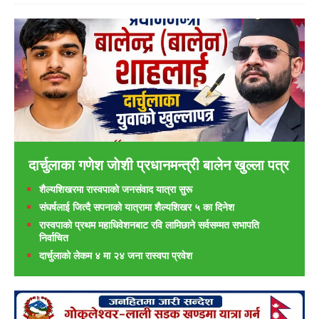
दार्चुलाका गणेश जाेशी प्रधानमन्त्री बालेन खुल्ला पत्र
शैल्यशिखरमा रास्वपाकाे जनसंवाद यात्रा सुरू
संघर्षलाई जित्दै सपनाको यात्रामा शैल्यशिखर ५ का दिनेश
रास्वपाको प्रथम महाधिवेशनबाट रवि लामिछाने सर्वसम्मत सभापति
निर्वाचित
दार्चुलाको लेकम ४ मा २४ जना रास्वपा प्रवेश