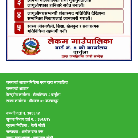
जनताको आवाज मिडिया ग्रुप द्वारा सञ्चालित
जनताको आवाज
केन्द्रीय कार्यलय : शैल्यशिखर ८ दार्चुला
शाखा कार्यलय :
भीमदत्त ०४ कंञ्चनपुर
कम्पनी दर्ता न. ३७६६१४
सुचना बिभाग दर्ता न. : ३७६६१४
प्रवन्ध निर्देशक : केपी जाेशी
सम्पादक :
अशाेक राज पन्त
बजार व्यवस्थापक :
कृष्णनन्द जाेशी