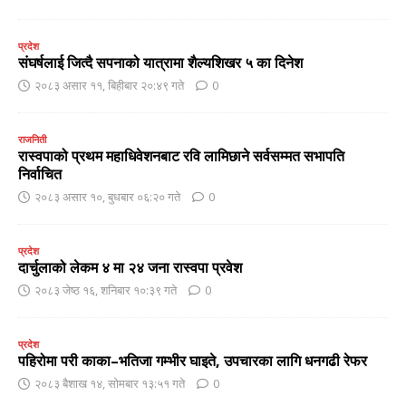
प्रदेश
संघर्षलाई जित्दै सपनाको यात्रामा शैल्यशिखर ५ का दिनेश
२०८३ असार ११, बिहीबार २०:४९ गते
0
राजनिती
रास्वपाको प्रथम महाधिवेशनबाट रवि लामिछाने सर्वसम्मत सभापति
निर्वाचित
२०८३ असार १०, बुधबार ०६:२० गते
0
प्रदेश
दार्चुलाको लेकम ४ मा २४ जना रास्वपा प्रवेश
२०८३ जेष्ठ १६, शनिबार १०:३९ गते
0
प्रदेश
पहिरोमा परी काका–भतिजा गम्भीर घाइते, उपचारका लागि धनगढी रेफर
२०८३ बैशाख १४, सोमबार १३:५१ गते
0