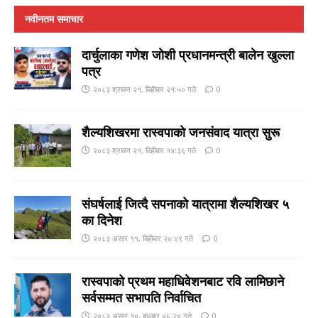
नवीनतम समाचार
दार्चुलाका गणेश जाेशी प्रधानमन्त्री बालेन खुल्ला
पत्र
२०८३ श्रावण २१, बिहीबार २१:५० गते
0
शैल्यशिखरमा रास्वपाकाे जनसंवाद यात्रा सुरू
२०८३ श्रावण २१, बिहीबार १४:३६ गते
0
संघर्षलाई जित्दै सपनाको यात्रामा शैल्यशिखर ५
का दिनेश
२०८३ असार ११, बिहीबार २०:४९ गते
0
रास्वपाको प्रथम महाधिवेशनबाट रवि लामिछाने
सर्वसम्मत सभापति निर्वाचित
२०८३ असार १०, बुधबार ०६:२० गते
0