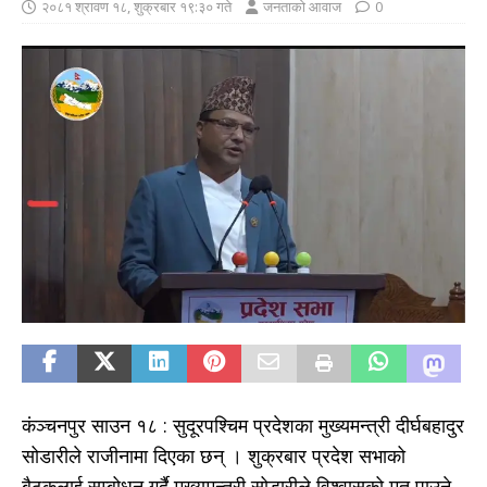
२०८१ श्रावण १८, शुक्रबार १९:३० गते
जनताको आवाज
0
कंञ्चनपुर साउन १८ : सुदूरपश्चिम प्रदेशका मुख्यमन्त्री दीर्घबहादुर
सोडारीले राजीनामा दिएका छन् । शुक्रबार प्रदेश सभाको
बैठकलाई सम्बोधन गर्दै मुख्यमन्त्री सोडारीले विश्वासको मत पाउने