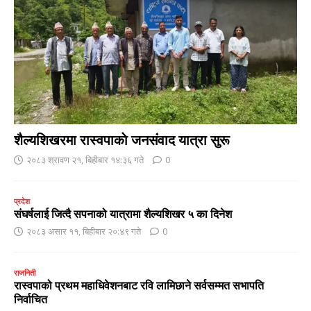
शैल्यशिखरमा रास्वपाकाे जनसंवाद यात्रा सुरू
२०८३ श्रावण २१, बिहीबार १४:३६ गते
0
प्रदेश
संघर्षलाई जित्दै सपनाको यात्रामा शैल्यशिखर ५ का दिनेश
२०८३ असार ११, बिहीबार २०:४९ गते
0
राजनिती
रास्वपाको प्रथम महाधिवेशनबाट रवि लामिछाने सर्वसम्मत सभापति
निर्वाचित