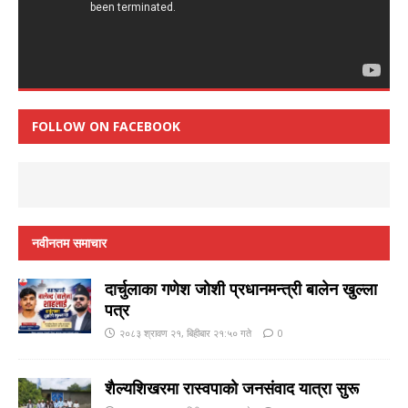
FOLLOW ON FACEBOOK
नवीनतम समाचार
दार्चुलाका गणेश जाेशी प्रधानमन्त्री बालेन खुल्ला
पत्र
२०८३ श्रावण २१, बिहीबार २१:५० गते
0
शैल्यशिखरमा रास्वपाकाे जनसंवाद यात्रा सुरू