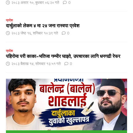
२०८३ असार १०, बुधबार ०६:२० गते
0
प्रदेश
दार्चुलाको लेकम ४ मा २४ जना रास्वपा प्रवेश
२०८३ जेष्ठ १६, शनिबार १०:३९ गते
0
प्रदेश
पहिरोमा परी काका–भतिजा गम्भीर घाइते, उपचारका लागि धनगढी रेफर
२०८३ बैशाख १४, सोमबार १३:५१ गते
0