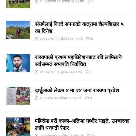
२०८३ श्रावण २१, बिहीबार १४:३६ गते
0
संघर्षलाई जित्दै सपनाको यात्रामा शैल्यशिखर ५
का दिनेश
२०८३ असार ११, बिहीबार २०:४९ गते
0
रास्वपाको प्रथम महाधिवेशनबाट रवि लामिछाने
सर्वसम्मत सभापति निर्वाचित
२०८३ असार १०, बुधबार ०६:२० गते
0
दार्चुलाको लेकम ४ मा २४ जना रास्वपा प्रवेश
२०८३ जेष्ठ १६, शनिबार १०:३९ गते
0
पहिरोमा परी काका–भतिजा गम्भीर घाइते, उपचारका
लागि धनगढी रेफर
२०८३ बैशाख १४, सोमबार १३:५१ गते
0