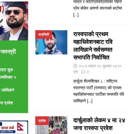
यात्रा र फोटोग्राफीप्रतिको गहिरो
प्रेम बोकेर आफ्नो सपनाको बाटोमा
[...]
रास्वपाको प्रथम
राजनिती
महाधिवेशनबाट रवि
लामिछाने सर्वसम्मत
नमन्त्री
सभापति निर्वाचित
२०८३ असार १०, बुधबार ०६:२०
त्रा सुरू
गते
0
शैल्यशिखर ५
दार्चुला शैल्यशिखर ८ : राष्ट्रिय
स्वतन्त्र पार्टी (रास्वपा) को प्रथम
 लामिछाने
महाधिवेशनबाट पार्टीका सभापति रवि
लामिछाने
[...]
पा प्रवेश
दार्चुलाको लेकम ४ मा २४
प्रदेश
जना रास्वपा प्रवेश