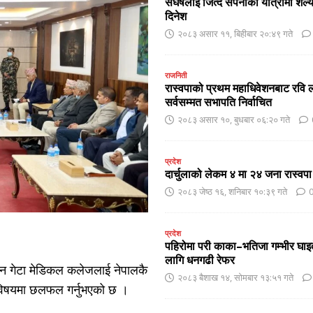
संघर्षलाई जित्दै सपनाको यात्रामा शै
दिनेश
२०८३ असार ११, बिहीबार २०:४९ गते
राजनिती
रास्वपाको प्रथम महाधिवेशनबाट रवि ल
सर्वसम्मत सभापति निर्वाचित
२०८३ असार १०, बुधबार ०६:२० गते
प्रदेश
दार्चुलाको लेकम ४ मा २४ जना रास्वपा
२०८३ जेष्ठ १६, शनिबार १०:३९ गते
प्रदेश
पहिरोमा परी काका–भतिजा गम्भीर घाइ
लागि धनगढी रेफर
ाधीन गेटा मेडिकल कलेजलाई नेपालकै
२०८३ बैशाख १४, सोमबार १३:५१ गते
ने विषयमा छलफल गर्नुभएको छ ।