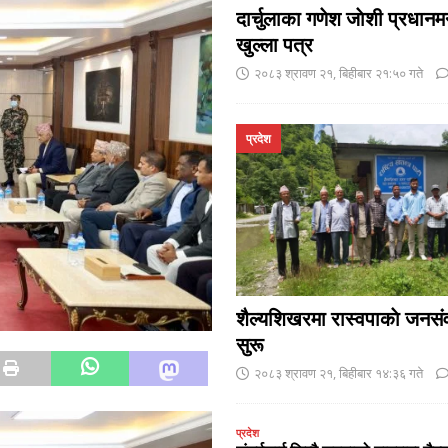
दार्चुलाका गणेश जाेशी प्रधानमन
खुल्ला पत्र
२०८३ श्रावण २१, बिहीबार २१:५० गते
प्रदेश
शैल्यशिखरमा रास्वपाकाे जनसंव
सुरू
२०८३ श्रावण २१, बिहीबार १४:३६ गते
प्रदेश