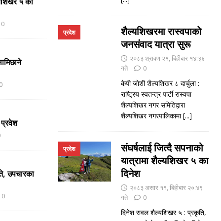
ल्यशिखर ५ का
0
शैल्यशिखरमा रास्वपाकाे
प्रदेश
जनसंवाद यात्रा सुरू
२०८३ श्रावण २१, बिहीबार १४:३६
ामिछाने
गते
0
केपी जाेशी शैल्यशिखर ८ दार्चुला :
0
राष्ट्रिय स्वतन्त्र पार्टी रास्वपा
शैल्यशिखर नगर समितिद्वारा
शैल्यशिखर नगरपालिकामा
[...]
 प्रवेश
0
संघर्षलाई जित्दै सपनाको
प्रदेश
यात्रामा शैल्यशिखर ५ का
दिनेश
ते, उपचारका
२०८३ असार ११, बिहीबार २०:४९
0
गते
0
दिनेश रावल शैल्यशिखर ५ : प्रकृति,