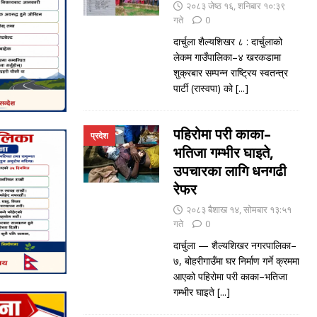
२०८३ जेष्ठ १६, शनिबार १०:३९
गते
0
दार्चुला शैल्यशिखर ८ : दार्चुलाको
लेकम गाउँपालिका–४ खरकडामा
शुक्रबार सम्पन्न राष्ट्रिय स्वतन्त्र
पार्टी (रास्वपा) को
[...]
पहिरोमा परी काका–
प्रदेश
भतिजा गम्भीर घाइते,
उपचारका लागि धनगढी
रेफर
२०८३ बैशाख १४, सोमबार १३:५१
गते
0
दार्चुला — शैल्यशिखर नगरपालिका–
७, बोहरीगाउँमा घर निर्माण गर्ने क्रममा
आएको पहिरोमा परी काका–भतिजा
गम्भीर घाइते
[...]