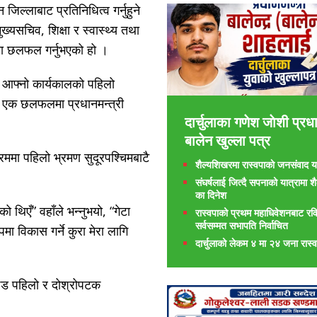
जिल्लाबाट प्रतिनिधित्व गर्नुहुने
ख्यसचिव, शिक्षा र स्वास्थ्य तथा
रमा छलफल गर्नुभएको हो ।
 आफ्नो कार्यकालको पहिलो
ो एक छलफलमा प्रधानमन्त्री
दार्चुलाका गणेश जाेशी प्रधा
बालेन खुल्ला पत्र
मा पहिलो भ्रमण सुदूरपश्चिमबाटै
शैल्यशिखरमा रास्वपाकाे जनसंवाद या
संघर्षलाई जित्दै सपनाको यात्रामा 
का दिनेश
ो थिएँ” वहाँले भन्नुभयो, “गेटा
रास्वपाको प्रथम महाधिवेशनबाट रवि
सर्वसम्मत सभापति निर्वाचित
मा विकास गर्ने कुरा मेरा लागि
दार्चुलाको लेकम ४ मा २४ जना रास्व
ण्ड पहिलो र दोश्रोपटक