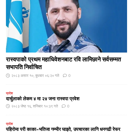
रास्वपाको प्रथम महाधिवेशनबाट रवि लामिछाने सर्वसम्मत
सभापति निर्वाचित
२०८३ असार १०, बुधबार ०६:२० गते
0
प्रदेश
दार्चुलाको लेकम ४ मा २४ जना रास्वपा प्रवेश
२०८३ जेष्ठ १६, शनिबार १०:३९ गते
0
प्रदेश
पहिरोमा परी काका–भतिजा गम्भीर घाइते, उपचारका लागि धनगढी रेफर