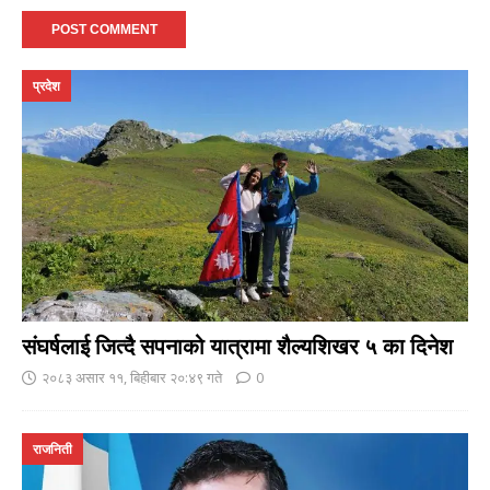
प्रदेश
संघर्षलाई जित्दै सपनाको यात्रामा शैल्यशिखर ५ का दिनेश
२०८३ असार ११, बिहीबार २०:४९ गते
0
राजनिती