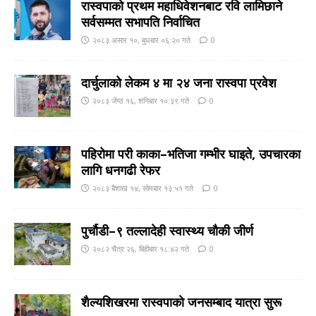
रास्वपाको प्रथम महाधिवेशनबाट रवि लामिछाने
सर्वसम्मत सभापति निर्वाचित
२०८३ असार १०, बुधबार ०६:२० गते
0
दार्चुलाको लेकम ४ मा २४ जना रास्वपा प्रवेश
२०८३ जेष्ठ १६, शनिबार १०:३९ गते
0
पहिरोमा परी काका–भतिजा गम्भीर घाइते, उपचारका
लागि धनगढी रेफर
२०८३ बैशाख १४, सोमबार १३:५१ गते
0
पुर्चौडी–९ तल्लादेही स्वास्थ्य चौकी जीर्ण
२०८२ चैत्र २६, बिहीबार १८:४२ गते
0
शैल्यशिखरमा रास्वपाकाे जनसम्बाद यात्रा सुरू