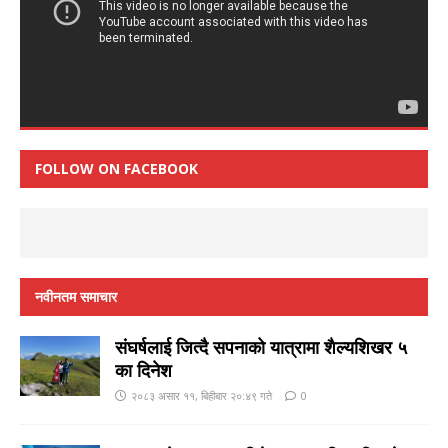
FOLLOW ON FACEBOOK
नवीनतम समाचार
संघर्षलाई जित्दै सपनाको यात्रामा शैल्यशिखर ५
का दिनेश
२०८३ असार ११, बिहीबार २०:४९ गते
0