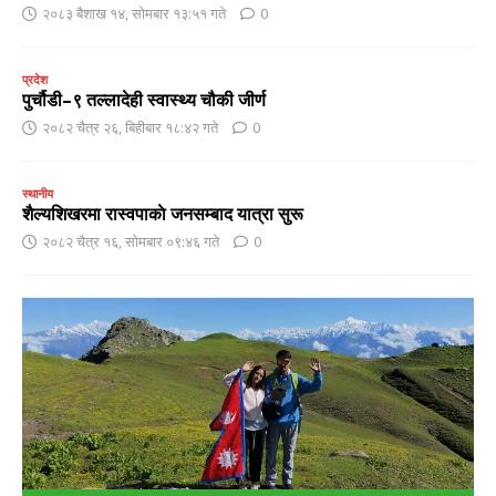
२०८३ बैशाख १४, सोमबार १३:५१ गते
0
प्रदेश
पुर्चौडी–९ तल्लादेही स्वास्थ्य चौकी जीर्ण
२०८२ चैत्र २६, बिहीबार १८:४२ गते
0
स्थानीय
शैल्यशिखरमा रास्वपाकाे जनसम्बाद यात्रा सुरू
२०८२ चैत्र १६, सोमबार ०९:४६ गते
0