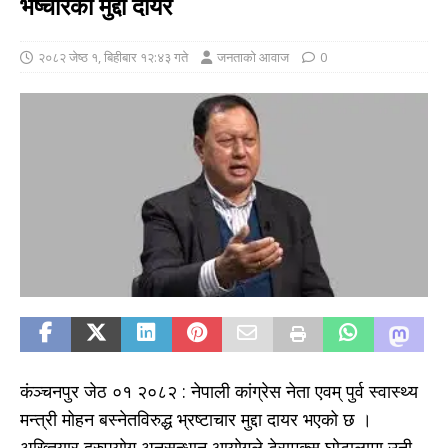
भष्चारकाे मुद्दा दायर
२०८२ जेष्ठ १, बिहीबार १२:४३ गते
जनताको आवाज
0
कंञ्चनपुर जेठ ०१ २०८२ : नेपाली कांग्रेस नेता एवम् पुर्व स्वास्थ्य
मन्त्री मोहन बस्नेतविरुद्ध भ्रष्टाचार मुद्दा दायर भएको छ ।
अख्तियार दुरुपयोग अनुसन्धान आयोगले टेरामक्स घोटालामा उनी