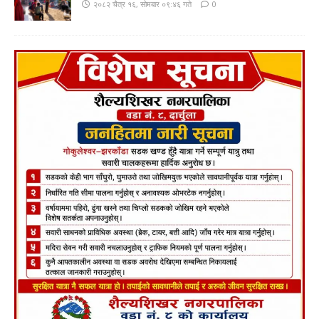
२०८२ चैत्र १६, सोमबार ०९:४६ गते
0