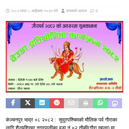
२०८२ भाद्र ८, आईतवार १५:३५ गते
जनताको आवाज
0
कंञ्चनपुर भाद्र ०८ २०८२ : सुदूरपश्चिमको मौलिक पर्व गौराका
लागि शैल्यशिखर नगरपालीका वडा नं ०२ तौकी(गौरा खाला) मा