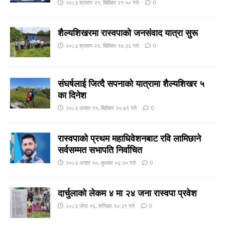
२०८३ श्रावण २१, बिहीबार २१:५० गते
0
शैल्यशिखरमा रास्वपाकाे जनसंवाद यात्रा सुरू
२०८३ श्रावण २१, बिहीबार १४:३६ गते
0
संघर्षलाई जित्दै सपनाको यात्रामा शैल्यशिखर ५
का दिनेश
२०८३ असार ११, बिहीबार २०:४९ गते
0
रास्वपाको प्रथम महाधिवेशनबाट रवि लामिछाने
सर्वसम्मत सभापति निर्वाचित
२०८३ असार १०, बुधबार ०६:२० गते
0
दार्चुलाको लेकम ४ मा २४ जना रास्वपा प्रवेश
२०८३ जेष्ठ १६, शनिबार १०:३९ गते
0