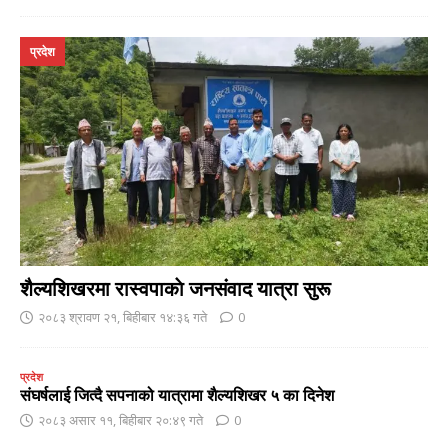
प्रदेश
शैल्यशिखरमा रास्वपाकाे जनसंवाद यात्रा सुरू
२०८३ श्रावण २१, बिहीबार १४:३६ गते
0
प्रदेश
संघर्षलाई जित्दै सपनाको यात्रामा शैल्यशिखर ५ का दिनेश
२०८३ असार ११, बिहीबार २०:४९ गते
0