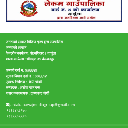
जनताको आवाज मिडिया ग्रुप द्वारा सञ्चालित
जनताको आवाज
केन्द्रीय कार्यलय : शैल्यशिखर ८ दार्चुला
शाखा कार्यलय :
भीमदत्त ०४ कंञ्चनपुर
कम्पनी दर्ता न. ३७६६१४
सुचना बिभाग दर्ता न. : ३७६६१४
प्रवन्ध निर्देशक : केपी जाेशी
सम्पादक :
अशाेक राज पन्त
बजार व्यवस्थापक :
कृष्णनन्द जाेशी
jantakaaawajmediagroup@gmail.com
९८६८४५८१७०
९८६५५०५५२०