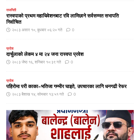
राजनिती
रास्वपाको प्रथम महाधिवेशनबाट रवि लामिछाने सर्वसम्मत सभापति
निर्वाचित
२०८३ असार १०, बुधबार ०६:२० गते
0
प्रदेश
दार्चुलाको लेकम ४ मा २४ जना रास्वपा प्रवेश
२०८३ जेष्ठ १६, शनिबार १०:३९ गते
0
प्रदेश
पहिरोमा परी काका–भतिजा गम्भीर घाइते, उपचारका लागि धनगढी रेफर
२०८३ बैशाख १४, सोमबार १३:५१ गते
0