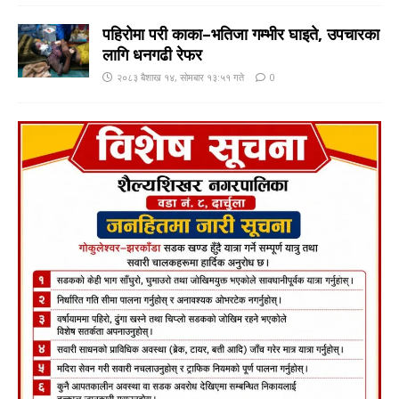
पहिरोमा परी काका–भतिजा गम्भीर घाइते, उपचारका
लागि धनगढी रेफर
२०८३ बैशाख १४, सोमबार १३:५१ गते
0