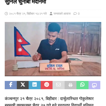
सुनिल चुनाबी मैदानमा
२०८१ चैत्र २१, बिहीबार १३:२१ गते
जनताको आवाज
0
कंञ्चनपुर २१ चैत्र २०८१, बिहीबार : दार्चुलास्थित गोकुलेश्वर
बहुमुखी क्याम्पसमा चैत्र २७ गते हुने स्वतन्त्र विद्यार्थी युनियन