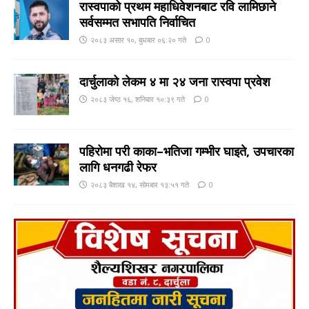
रास्वपाको प्रथम महाधिवेशनबाट रवि लामिछाने
सर्वसम्मत सभापति निर्वाचित
२०८३ असार १०, बुधबार ०६:२० गते
0
दार्चुलाको लेकम ४ मा २४ जना रास्वपा प्रवेश
२०८३ जेष्ठ १६, शनिबार १०:३९ गते
0
पहिरोमा परी काका–भतिजा गम्भीर घाइते, उपचारका
लागि धनगढी रेफर
२०८३ बैशाख १४, सोमबार १३:५१ गते
0