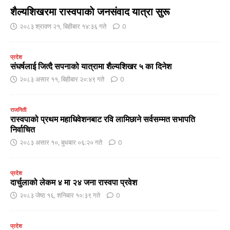
शैल्यशिखरमा रास्वपाकाे जनसंवाद यात्रा सुरू
२०८३ श्रावण २१, बिहीबार १४:३६ गते
0
प्रदेश
संघर्षलाई जित्दै सपनाको यात्रामा शैल्यशिखर ५ का दिनेश
२०८३ असार ११, बिहीबार २०:४९ गते
0
राजनिती
रास्वपाको प्रथम महाधिवेशनबाट रवि लामिछाने सर्वसम्मत सभापति
निर्वाचित
२०८३ असार १०, बुधबार ०६:२० गते
0
प्रदेश
दार्चुलाको लेकम ४ मा २४ जना रास्वपा प्रवेश
२०८३ जेष्ठ १६, शनिबार १०:३९ गते
0
प्रदेश