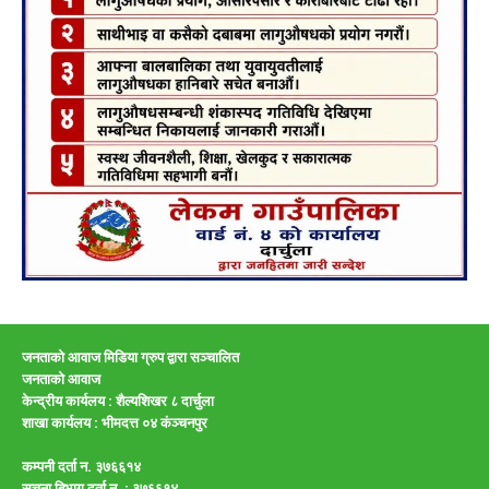
जनताको आवाज मिडिया ग्रुप द्वारा सञ्चालित
जनताको आवाज
केन्द्रीय कार्यलय : शैल्यशिखर ८ दार्चुला
शाखा कार्यलय :
भीमदत्त ०४ कंञ्चनपुर
कम्पनी दर्ता न. ३७६६१४
सुचना बिभाग दर्ता न. : ३७६६१४