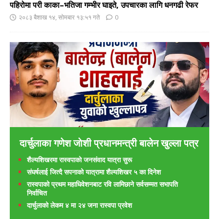
पहिरोमा परी काका–भतिजा गम्भीर घाइते, उपचारका लागि धनगढी रेफर
२०८३ बैशाख १४, सोमबार १३:५१ गते
0
दार्चुलाका गणेश जाेशी प्रधानमन्त्री बालेन खुल्ला पत्र
शैल्यशिखरमा रास्वपाकाे जनसंवाद यात्रा सुरू
संघर्षलाई जित्दै सपनाको यात्रामा शैल्यशिखर ५ का दिनेश
रास्वपाको प्रथम महाधिवेशनबाट रवि लामिछाने सर्वसम्मत सभापति
निर्वाचित
दार्चुलाको लेकम ४ मा २४ जना रास्वपा प्रवेश