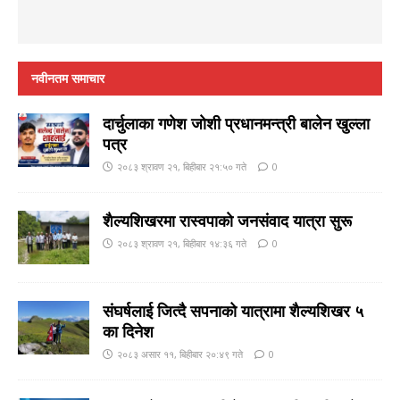
नवीनतम समाचार
दार्चुलाका गणेश जाेशी प्रधानमन्त्री बालेन खुल्ला
पत्र
२०८३ श्रावण २१, बिहीबार २१:५० गते
0
शैल्यशिखरमा रास्वपाकाे जनसंवाद यात्रा सुरू
२०८३ श्रावण २१, बिहीबार १४:३६ गते
0
संघर्षलाई जित्दै सपनाको यात्रामा शैल्यशिखर ५
का दिनेश
२०८३ असार ११, बिहीबार २०:४९ गते
0