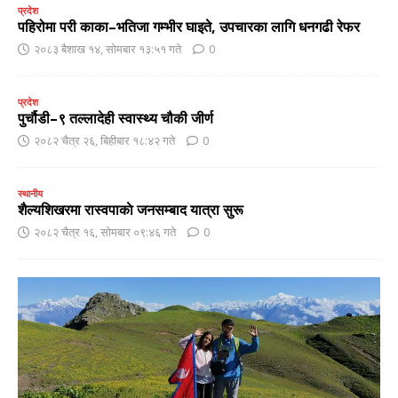
प्रदेश
पहिरोमा परी काका–भतिजा गम्भीर घाइते, उपचारका लागि धनगढी रेफर
२०८३ बैशाख १४, सोमबार १३:५१ गते
0
प्रदेश
पुर्चौडी–९ तल्लादेही स्वास्थ्य चौकी जीर्ण
२०८२ चैत्र २६, बिहीबार १८:४२ गते
0
स्थानीय
शैल्यशिखरमा रास्वपाकाे जनसम्बाद यात्रा सुरू
२०८२ चैत्र १६, सोमबार ०९:४६ गते
0