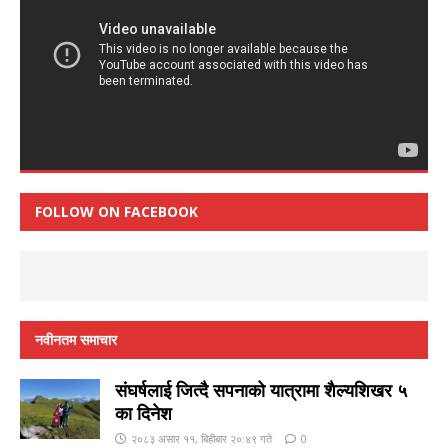
FOLLOW ON FACEBOOK
नवीनतम समाचार
संघर्षलाई जित्दै सपनाको यात्रामा शैल्यशिखर ५
का दिनेश
२०८३ असार ११, बिहीबार २०:४९ गते
0