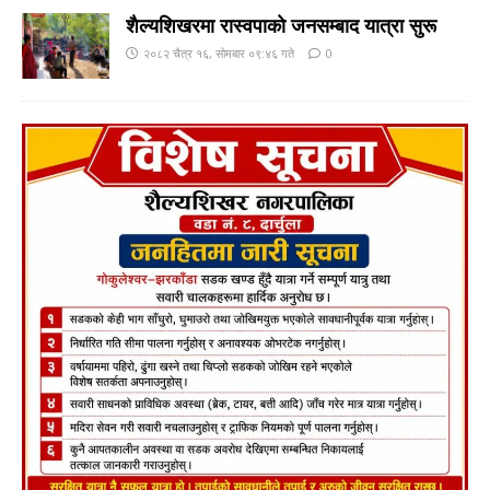
शैल्यशिखरमा रास्वपाकाे जनसम्बाद यात्रा सुरू
२०८२ चैत्र १६, सोमबार ०९:४६ गते
0