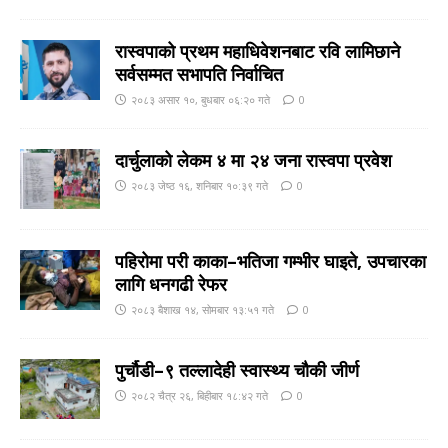
रास्वपाको प्रथम महाधिवेशनबाट रवि लामिछाने
सर्वसम्मत सभापति निर्वाचित
२०८३ असार १०, बुधबार ०६:२० गते
0
दार्चुलाको लेकम ४ मा २४ जना रास्वपा प्रवेश
२०८३ जेष्ठ १६, शनिबार १०:३९ गते
0
पहिरोमा परी काका–भतिजा गम्भीर घाइते, उपचारका
लागि धनगढी रेफर
२०८३ बैशाख १४, सोमबार १३:५१ गते
0
पुर्चौडी–९ तल्लादेही स्वास्थ्य चौकी जीर्ण
२०८२ चैत्र २६, बिहीबार १८:४२ गते
0