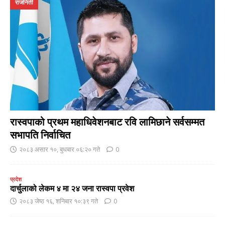
राजनिती
रास्वपाको प्रथम महाधिवेशनबाट रवि लामिछाने सर्वसम्मत
सभापति निर्वाचित
२०८३ असार १०, बुधबार ०६:२० गते
0
प्रदेश
दार्चुलाको लेकम ४ मा २४ जना रास्वपा प्रवेश
२०८३ जेष्ठ १६, शनिबार १०:३९ गते
0