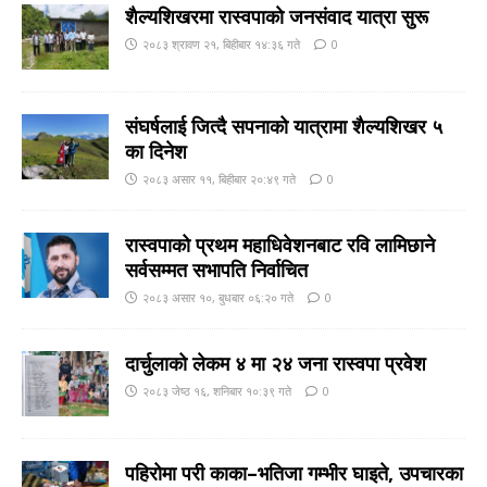
शैल्यशिखरमा रास्वपाकाे जनसंवाद यात्रा सुरू
२०८३ श्रावण २१, बिहीबार १४:३६ गते
0
संघर्षलाई जित्दै सपनाको यात्रामा शैल्यशिखर ५
का दिनेश
२०८३ असार ११, बिहीबार २०:४९ गते
0
रास्वपाको प्रथम महाधिवेशनबाट रवि लामिछाने
सर्वसम्मत सभापति निर्वाचित
२०८३ असार १०, बुधबार ०६:२० गते
0
दार्चुलाको लेकम ४ मा २४ जना रास्वपा प्रवेश
२०८३ जेष्ठ १६, शनिबार १०:३९ गते
0
पहिरोमा परी काका–भतिजा गम्भीर घाइते, उपचारका