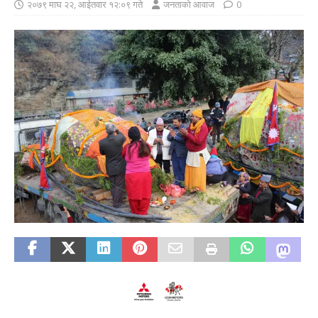
२०७९ माघ २२, आईतवार १२:०९ गते
जनताको आवाज
0