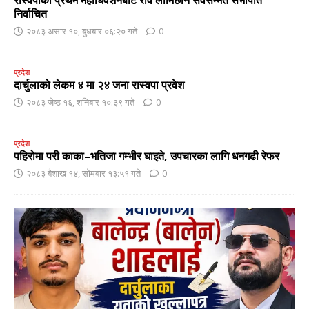
निर्वाचित
२०८३ असार १०, बुधबार ०६:२० गते
0
प्रदेश
दार्चुलाको लेकम ४ मा २४ जना रास्वपा प्रवेश
२०८३ जेष्ठ १६, शनिबार १०:३९ गते
0
प्रदेश
पहिरोमा परी काका–भतिजा गम्भीर घाइते, उपचारका लागि धनगढी रेफर
२०८३ बैशाख १४, सोमबार १३:५१ गते
0