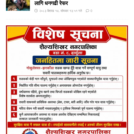
लागि धनगढी रेफर
२०८३ बैशाख १४, सोमबार १३:५१ गते
0