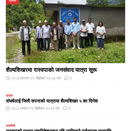
प्रदेश
शैल्यशिखरमा रास्वपाकाे जनसंवाद यात्रा सुरू
२०८३ श्रावण २१, बिहीबार १४:३६ गते
0
प्रदेश
संघर्षलाई जित्दै सपनाको यात्रामा शैल्यशिखर ५ का दिनेश
२०८३ असार ११, बिहीबार २०:४९ गते
0
राजनिती
रास्वपाको प्रथम महाधिवेशनबाट रवि लामिछाने सर्वसम्मत सभापति