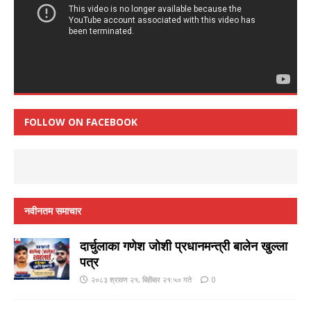
FOLLOW ON FACEBOOK
नवीनतम समाचार
दार्चुलाका गणेश जाेशी प्रधानमन्त्री बालेन खुल्ला
पत्र
२०८३ श्रावण २१, बिहीबार २१:५० गते
0