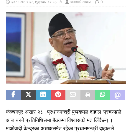
२०८१ असार २८, शुक्रबार ०९:५३ गते
जनताको आवाज
0
कंञ्चनपुर असार २८ : प्रधानमन्त्री पुष्पकमल दाहाल ‘प्रचण्ड’ले
आज बस्ने प्रतिनिधिसभा बैठकमा विश्वासको मत लिँदैछन् ।
माओवादी केन्द्रका अध्यक्षसमेत रहेका प्रधानमन्त्री दाहालले