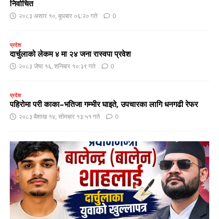
निर्वाचित
२०८३ असार १०, बुधबार ०६:२० गते
0
प्रदेश
दार्चुलाको लेकम ४ मा २४ जना रास्वपा प्रवेश
२०८३ जेष्ठ १६, शनिबार १०:३९ गते
0
प्रदेश
पहिरोमा परी काका–भतिजा गम्भीर घाइते, उपचारका लागि धनगढी रेफर
२०८३ बैशाख १४, सोमबार १३:५१ गते
0