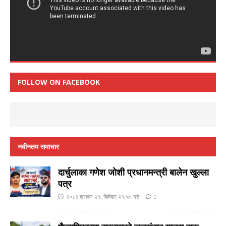
FOLLOW ON FACEBOOK
नवीनतम समाचार
दार्चुलाका गणेश जाेशी प्रधानमन्त्री बालेन खुल्ला
पत्र
२०८३ श्रावण २१, बिहीबार २१:५० गते
0