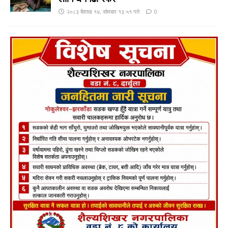
२०८३ बैशाख १४, सोमबार १३:५१ गते
0