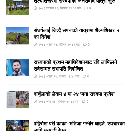
शैल्यशिखरमा रास्वपाकाे जनसंवाद यात्रा सुरू
२०८३ श्रावण २१, बिहीबार १४:३६ गते
0
संघर्षलाई जित्दै सपनाको यात्रामा शैल्यशिखर ५
का दिनेश
२०८३ असार ११, बिहीबार २०:४९ गते
0
रास्वपाको प्रथम महाधिवेशनबाट रवि लामिछाने
सर्वसम्मत सभापति निर्वाचित
२०८३ असार १०, बुधबार ०६:२० गते
0
दार्चुलाको लेकम ४ मा २४ जना रास्वपा प्रवेश
२०८३ जेष्ठ १६, शनिबार १०:३९ गते
0
पहिरोमा परी काका–भतिजा गम्भीर घाइते, उपचारका
लागि धनगढी रेफर