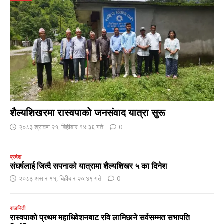
शैल्यशिखरमा रास्वपाकाे जनसंवाद यात्रा सुरू
२०८३ श्रावण २१, बिहीबार १४:३६ गते
0
प्रदेश
संघर्षलाई जित्दै सपनाको यात्रामा शैल्यशिखर ५ का दिनेश
२०८३ असार ११, बिहीबार २०:४९ गते
0
राजनिती
रास्वपाको प्रथम महाधिवेशनबाट रवि लामिछाने सर्वसम्मत सभापति